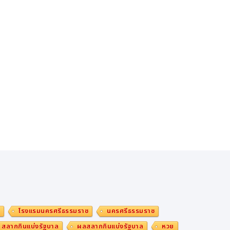
ม
โรงแรมนครศรีธรรมราช
นครศรีธรรมราช
สลากกินแบ่งรัฐบาล
ผลสลากกินแบ่งรัฐบาล
หวย