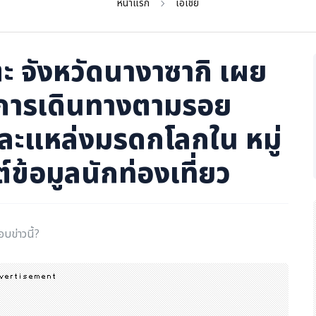
หน้าแรก
เอเชีย
ตะ จังหวัดนางาซากิ เผย
การเดินทางตามรอย
นและแหล่งมรดกโลกใน หมู่
์ข้อมูลนักท่องเที่ยว
อบข่าวนี้?