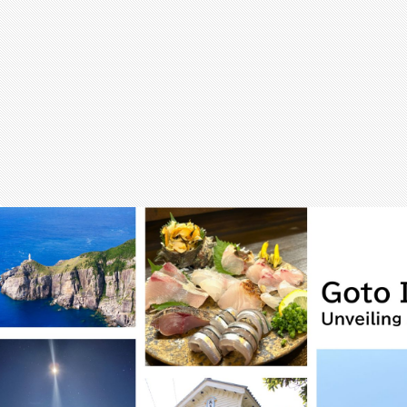
สุขภาพ
กีฬา
อาหาร, เครื่องดื่ม
ท่องเที่ยว
โรงแรม, ที่พัก
บ้าน, คอนโด, อสังหาฯ
ประกัน
สัตว์เลี้ยง
ไอที
โทรศัพท์มือถือ
เอไอ
การศึกษา
ศิลปะ, วัฒนธรรม
ศาสนา