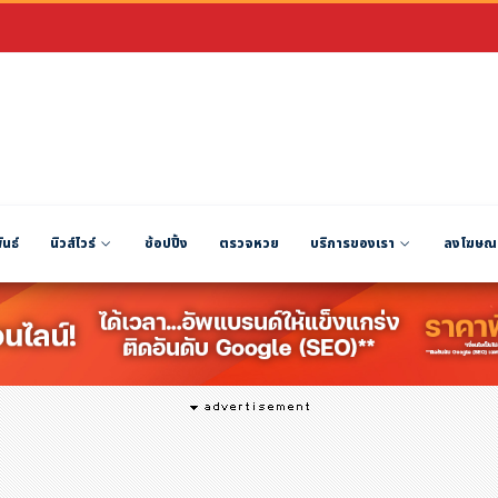
ันธ์
นิวส์ไวร์
ช้อปปิ้ง
ตรวจหวย
บริการของเรา
ลงโฆษณ