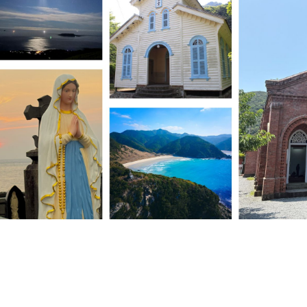
การเมือง
ราชการ, รัฐวิสาหกิจ
ธุรกิจ, สังคม
เศรษฐกิจ, การเงิน
การเกษตร
พลังงาน, สิ่งแวดล้อม
ยานยนต์
ขนส่ง
การงาน, อาชีพ
กิจกรรม
อบรมสัมมนา
เอเชีย
ภาษาอังกฤษ