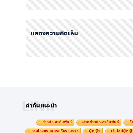
แสดงความคิดเห็น
https://cdn.kyodonewsprwire.jp/prwfile/rel
“ประสบการณ์สุดพิเศษ” ของหมู่เกาะโกโตะ นำเสนอในรูปแบบวิดีโ
นอกเหนือจากการบอกเล่าประวัติศาสตร์ของคริสเตียนผู้ซ่อนเร้นแล
พที่เข้าใจง่าย โดยมีการแนะนำกิจกรรมหลากหลายเพื่อให้นักท่องเท
ดงามและประสบการณ์การรับประทานอาหารที่เป็นเอกลักษณ์เฉพา
https://www.youtube.com/watch?v=R4IuHt6lMoU
LINK
คำค้นแนะนำ
นอกจากนี้ เมืองโกโตะได้เริ่มจัดทำวิดีโอ “Media Footage” ที
รณ์ต่าง ๆ ของหมู่เกาะโกโตะ เพื่อให้องค์กรสื่อนำไปใช้งานได้สะดวก
ข่าวประชาสัมพันธ์
ฝากข่าวประชาสัมพันธ์
รั
https://www.youtube.com/watch?v=6o-5zGnM9r0
รวมโรงแรมนครศรีธรรมราช
ผู้หญิง
เว็บไซต์ผู้หญิ