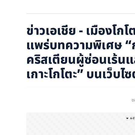
ภาษาจีน
ภาษาญี่ปุ่น
ข่าวเอเชีย - เมืองโกโ
แพร่บทความพิเศษ “
คริสเตียนผู้ซ่อนเร้
เกาะโกโตะ” บนเว็บไซต
ช