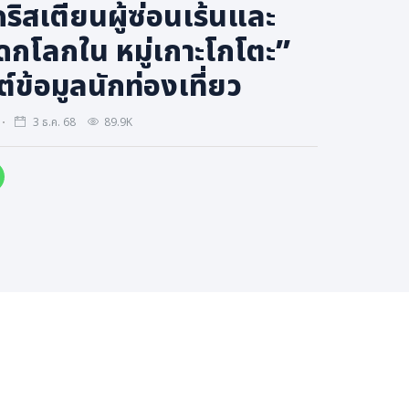
ิสเตียนผู้ซ่อนเร้นและ
กโลกใน หมู่เกาะโกโตะ”
์ข้อมูลนักท่องเที่ยว
3 ธ.ค. 68
89.9K