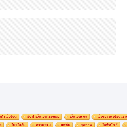
ease/M108918/202511269852/_prw_PI1fl_E46MUHs4.png
อ
้ว บทความพิเศษนี้ยังมาพร้อมวิดีโอที่ถ่ายทอดเรื่องราวที่น่าสนใจผ่านภา
ี่ยวได้สัมผัสวิถีชีวิตและวัฒนธรรมของหมู่เกาะโกโตะ เช่น ทัศนียภาพอันง
ะของหมู่เกาะโกโตะ
่บันทึกภาพทิวทัศน์อันงดงาม อาคารประวัติศาสตร์ และกิจกรรมเชิงประสบกา
ยิ่งขึ้น
บทำเว็บไซต์
รับทำเว็บไซต์โรงแรม
เว็บเซลเพจ
เว็บเซลเพจโรงแร
ง
โปรโมชั่น
ความงาม
แฟชั่น
สุขภาพ
ไลฟ์สไตล์