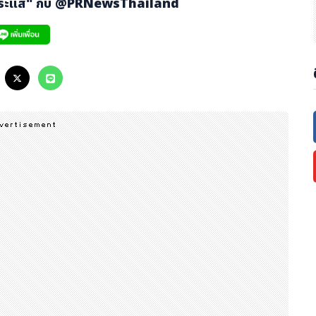
กระแส" กับ
@PRNewsThailand