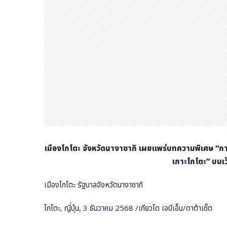
เมืองโกโตะ จังหวัดนางาซากิ เผยแพร่บทความพิเศษ “กา
เกาะโกโตะ” บนเว็
เมืองโกโตะ รัฐบาลจังหวัดนางาซากิ
โกโตะ, ญี่ปุ่น, 3 ธันวาคม 2568 /เกียวโด เจบีเอ็น/ดาต้าเซ็ต