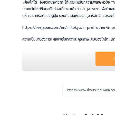
เมืองโกโตะ จังหวัดนางาซากิ ได้เผยแพร่บทความพิเศษหัวข้อ “
ะ” บนเว็บไซต์ข้อมูลนักท่องเที่ยวขาเข้า “LIVE JAPAN” เพื่อนำเส
ตร์ศาสนาคริสต์ของญี่ปุ่น รวมถึงเสน่ห์ของกลุ่มคริสตจักรมรด
https://livejapan.com/en/in-tokyo/in-pref-other/in-
ความเป็นมาของการเผยแพร่บทความ: คุณค่าพิเศษของโกโตะ เกา
หมู่เกาะโกโตะเป็นดินแดนอันทรงคุณค่าที่ยังคงบอกเล่าประวัติศาสต
มในยุคที่ห้ามนับถือศาสนาคริสต์ และแอบรักษาศรัทธาของตนไว้อย่า
ถิ่นฐานและกลุ่มคริสตจักรของชาวคริสต์เหล่านี้ได้รับการขึ้นทะเ
คนางาซากิและอามาคุสะ” และปัจจุบันกำลังได้รับความสนใจมากขึ้
ความลึกซึ้ง ไม่ใช่แค่เพียงสถานที่ท่องเที่ยวทั่วไป เมืองโกโตะ
ป็นศูนย์กลาง
รูปภาพ :