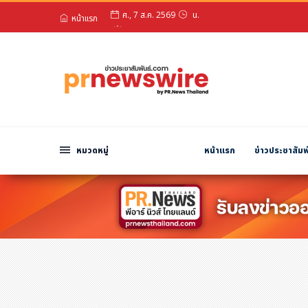
หน้าแรก
สวัสดียามเย็น!
หมวดหมู่
ศ., 7 ส.ค. 2569
น.
พีอาร์ นิวส์ไวร์
สินค้า, บริการ
โปรโมชั่น
งานอีเว้นท์
หมวดหมู่
หน้าแรก
ข่าวประชาสัมพ
รีวิว
บันเทิง
นักแสดง, นักร้อง, โมเดล
อินฟลูเอนเซอร์
ไลฟ์สไตล์
ความงาม
แฟชั่น