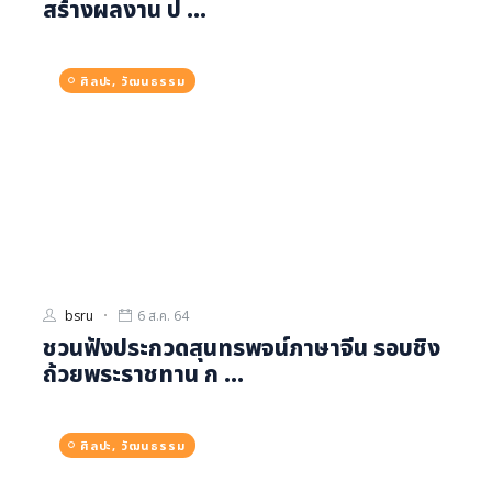
สร้างผลงาน ป ...
ศิลปะ, วัฒนธรรม
bsru
6 ส.ค. 64
ชวนฟังประกวดสุนทรพจน์ภาษาจีน รอบชิง
ถ้วยพระราชทาน ก ...
ศิลปะ, วัฒนธรรม