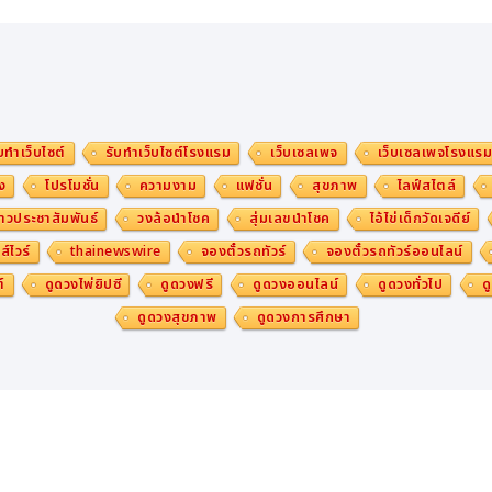
บทำเว็บไซต์
รับทำเว็บไซต์โรงแรม
เว็บเซลเพจ
เว็บเซลเพจโรงแร
ง
โปรโมชั่น
ความงาม
แฟชั่น
สุขภาพ
ไลฟ์สไตล์
าวประชาสัมพันธ์
วงล้อนำโชค
สุ่มเลขนำโชค
ไอ้ไข่เด็กวัดเจดีย์
ส์ไวร์
thainewswire
จองตั๋วรถทัวร์
จองตั๋วรถทัวร์ออนไลน์
์
ดูดวงไพ่ยิปซี
ดูดวงฟรี
ดูดวงออนไลน์
ดูดวงทั่วไป
ด
ดูดวงสุขภาพ
ดูดวงการศึกษา