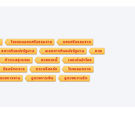
ม
โรงแรมนครศรีธรรมราช
นครศรีธรรมราช
สลากกินแบ่งรัฐบาล
ผลสลากกินแบ่งรัฐบาล
หวย
ท้าวเวสสุวรรณ
หวยงวดนี้
เลขเด่นนำโชค
รีสอร์ทตราด
ตราดรีสอร์ท
โรงแรมตราด
ูดวงการงาน
ดูดวงการเงิน
ดูดวงความรัก