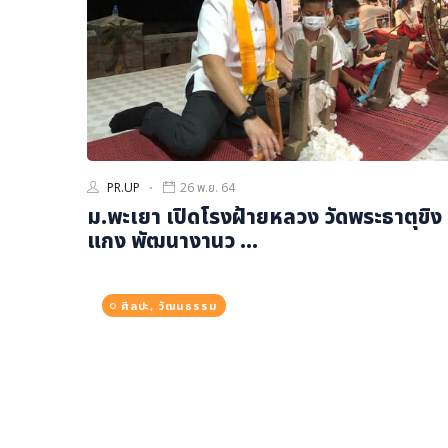
ภาษาจีน
ภาษาญี่ปุ่น
PR.UP
26 พ.ย. 64
ม.พะเยา เปิดโรงฝ้ายหลวง วัดพระธาตุขิง
แกง พัฒนางานว ...
ศิลปะ, วัฒนธรรม