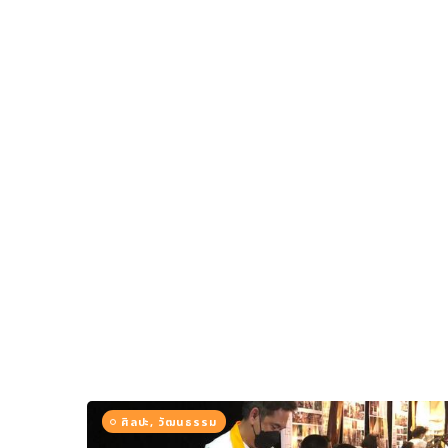
การเมือง
ราชการ, รัฐวิสาหกิจ
ธุรกิจ, สังคม
เศรษฐกิจ, การเงิน
การเกษตร
พลังงาน, สิ่งแวดล้อม
ยานยนต์
ขนส่ง
การงาน, อาชีพ
กิจกรรม
อบรมสัมมนา
เอเชีย
ภาษาอังกฤษ
ศิลปะ, วัฒนธรรม