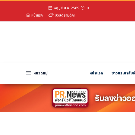
พฤ., 6 ส.ค. 2569
น.
หมวดหมู่
หน้าแรก
สวัสดียามดึก!
พีอาร์ นิวส์ไวร์
สินค้า, บริการ
โปรโมชั่น
งานอีเว้นท์
รีวิว
หมวดหมู่
หน้าแรก
ข่าวประชาสัมพ
บันเทิง
นักแสดง, นักร้อง, โมเดล
อินฟลูเอนเซอร์
ไลฟ์สไตล์
ความงาม
แฟชั่น