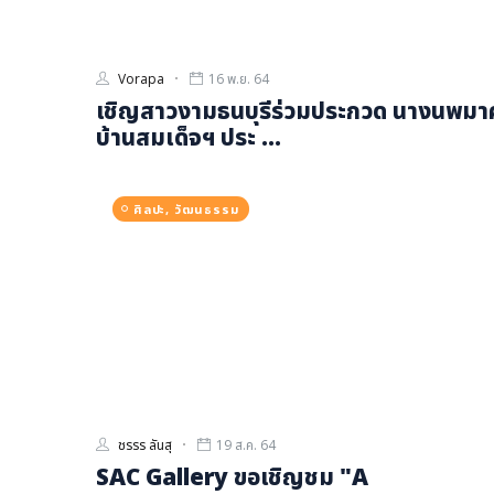
Vorapa
16 พ.ย. 64
เชิญสาวงามธนบุรีร่วมประกวด นางนพมา
บ้านสมเด็จฯ ประ ...
ศิลปะ, วัฒนธรรม
ชรรร ลันสุ
19 ส.ค. 64
SAC Gallery ขอเชิญชม "A