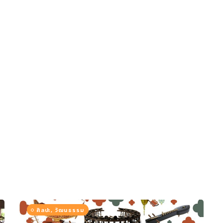
ศิลปะ, วัฒนธรรม