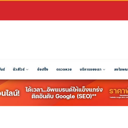
ันธ์
นิวส์ไวร์
ช้อปปิ้ง
ตรวจหวย
บริการของเรา
ลงโฆษณ