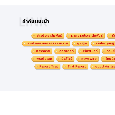
LINK
คำค้นแนะนำ
ข่าวประชาสัมพันธ์
ฝากข่าวประชาสัมพันธ์
รั
รวมโรงแรมนครศรีธรรมราช
ผู้หญิง
เว็บไซต์ผู้หญิ
ตรวจหวย
ลอตเตอรี่
เรียงเบอร์
รวมข่
พระพิฆเนศ
นิวส์ไวร์
newswire
ไทยนิว
Resort Trat
Trat Resort
ดูดวงไพ่ทาโรต