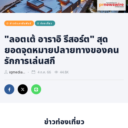
การเมือง
ราชการ, รัฐวิสาหกิจ
ข่าวประชาสัมพันธ์
ท่องเที่ยว
ธุรกิจ, สังคม
เศรษฐกิจ, การเงิน
"ลอตเต้ อาราอิ รีสอร์ต" สุด
การเกษตร
ยอดจุดหมายปลายทางของคน
พลังงาน, สิ่งแวดล้อม
รักการเล่นสกี
ยานยนต์
iqmedia...
4 ก.ค. 66
44.8K
ขนส่ง
การงาน, อาชีพ
กิจกรรม
อบรมสัมมนา
เอเชีย
ข่าวท่องเที่ยว
ภาษาอังกฤษ