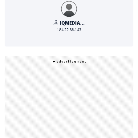
* ผู้ชนะรางวัล สกี เอเชีย อวอร์ดส์ ประจำปี 2566 https://s
kiasia.com/guides/2023-ski-asia-awards-winner
IQMEDIA...
s/
184.22.88.143
รูปภาพ - https://mma.prnewswire.com/media/21
44057/LOTTE_ARAI_RESORT.jpg