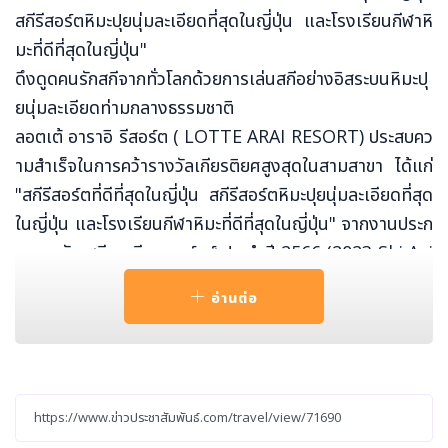
สกีรีสอร์ตหิมะปุยนุ่มละเอียดที่สุดในญี่ปุ่น และโรงเรียนกีฬาหิ
มะที่ดีที่สุดในญี่ปุ่น"
ดึงดูดคนรักสกีจากทั่วโลกด้วยการเล่นสกีอย่างอิสระบนหิมะปุ
ยนุ่มละเอียดท่ามกลางธรรมชาติ
ลอตเต้ อาราอิ รีสอร์ต ( LOTTE ARAI RESORT) ประสบคว
ามสำเร็จในการคว้ารางวัลเกียรติยศสูงสุดในสามสาขา ได้แก่
"สกีรีสอร์ตที่ดีที่สุดในญี่ปุ่น สกีรีสอร์ตหิมะปุยนุ่มละเอียดที่สุด
ในญี่ปุ่น และโรงเรียนกีฬาหิมะที่ดีที่สุดในญี่ปุ่น" จากงานประก
าศรางวัล สกี เอเชีย อวอร์ดส์ ประจำปี 2566 (2023 Ski Asi
a Awards)
อ่านต่อ
รางวัล สกี เอเชีย อวอร์ดส์ จัดขึ้นเป็นปีที่สี่ในปี 2566 โดย "ส
กี เอเชีย" (SKI ASIA) ซึ่งเป็นสื่อออนไลน์เกี่ยวกับสกีรีสอร์ตใน
เอเชีย ผู้ชนะรางวัลได้รับเลือกผ่านการลงคะแนนออนไลน์โดย
นักสกีและนักสโนว์บอร์ดเท่านั้น