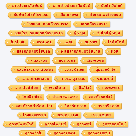
ข่าวประชาสัมพันธ์
ฝากข่าวประชาสัมพันธ์
รับทำเว็บไซต์
รับทำเว็บไซต์โรงแรม
เว็บเซลเพจ
เว็บเซลเพจโรงแรม
โรงแรมนครศรีธรรมราช
นครศรีธรรมราช
รวมโรงแรมนครศรีธรรมราช
ผู้หญิง
เว็บไซต์ผู้หญิง
โปรโมชั่น
ความงาม
แฟชั่น
สุขภาพ
ไลฟ์สไตล์
สลากกินแบ่งรัฐบาล
ผลสลากกินแบ่งรัฐบาล
หวย
ตรวจหวย
ลอตเตอรี่
เรียงเบอร์
รวมข่าวประชาสัมพันธ์
วงล้อนำโชค
สุ่มเลขนำโชค
ไอ้ไข่เด็กวัดเจดีย์
ท้าวเวสสุวรรณ
หวยงวดนี้
เลขเด่นนำโชค
พระพิฆเนศ
นิวส์ไวร์
newswire
ไทยนิวส์ไวร์
thainewswire
จองตั๋วรถทัวร์
จองตั๋วรถทัวร์ออนไลน์
รีสอร์ทตราด
ตราดรีสอร์ท
โรงแรมตราด
Resort Trat
Trat Resort
ดูดวงไพ่ทาโรต์
ดูดวงไพ่ยิปซี
ดูดวงฟรี
ดูดวงออนไลน์
ดูดวงทั่วไป
ดูดวงการงาน
ดูดวงการเงิน