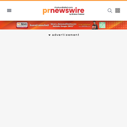
หมวดหมู่
พีอาร์ นิวส์ไวร์
สินค้า, บริการ
โปรโมชั่น
งานอีเว้นท์
รีวิว
บันเทิง
นักแสดง, นักร้อง, โมเดล
อินฟลูเอนเซอร์
ไลฟ์สไตล์
ความงาม
แฟชั่น