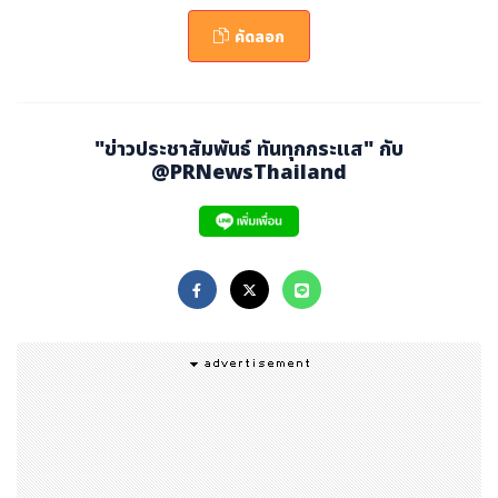
ในการประกาศรางวัลปีนี้ ลอตเต้ อาราอิ รีสอร์ต กลับมาทวงต
คัดลอก
ำแหน่งสกีรีสอร์ตที่ดีที่สุดในญี่ปุ่นได้สำเร็จ ส่วนในสาขาสกีรี
สอร์ตหิมะปุยนุ่มละเอียดที่สุดในญี่ปุ่นและโรงเรียนกีฬาหิมะที่ดี
ที่สุดในญี่ปุ่นนั้น ลอตเต้ อาราอิ รีสอร์ต ครองตำแหน่งดังกล่
"ข่าวประชาสัมพันธ์ ทันทุกกระแส" กับ
าวมาตั้งแต่มีการมอบรางวัลครั้งแรกในปี 2562 ซึ่งตอกย้ำตำ
@PRNewsThailand
แหน่งสกีรีสอร์ตที่ได้รับการยอมรับจากทั่วโลก
ลอตเต้ อาราอิ รีสอร์ต ตั้งอยู่บนภูเขาโอเคนาชิ ในจังหวัดนีงะ
ตะ ประเทศญี่ปุ่น เป็นสถานที่ที่มีหิมะปุยนุ่มละเอียดและมีปริมา
ณหิมะตกมากที่สุดในญี่ปุ่น
ด้วยลานสกีขนาดใหญ่กินพื้นที่ 15.7 ล้านตารางเมตร ซึ่งประ
กอบด้วย 14 สกีคอร์ส และพื้นที่เล่นสกีอิสระ นักสกีทุกคนตั้งแ
ต่ระดับเริ่มต้นไปจนถึงระดับสูงสามารถเล่นสกีได้อย่างเต็มที่ต
ามระดับทักษะของตนเอง นอกจากนั้นยังมี สโนว์สคูล (Snow
School) เพื่อให้มือใหม่สามารถเรียนรู้พื้นฐานการเล่นสกีอย่า