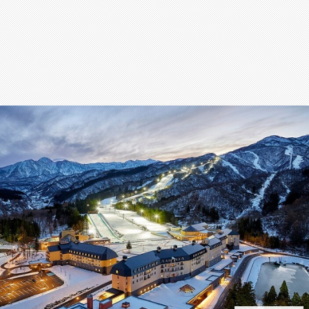
สุขภาพ
กีฬา
อาหาร, เครื่องดื่ม
ท่องเที่ยว
โรงแรม, ที่พัก
บ้าน, คอนโด, อสังหาฯ
ประกัน
สัตว์เลี้ยง
ไอที
โทรศัพท์มือถือ
เอไอ
การศึกษา
ศิลปะ, วัฒนธรรม
ศาสนา