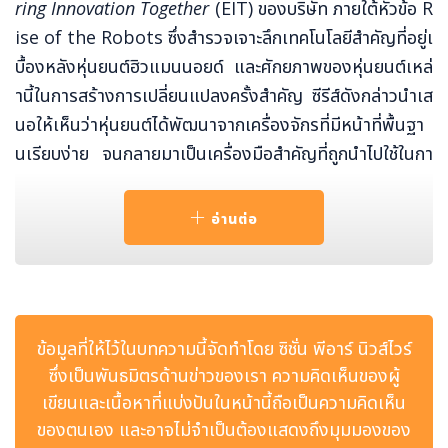
ring Innovation Together
(EIT) ของบริษัท ภายใต้หัวข้อ R
ise of the Robots ซึ่งสำรวจเจาะลึกเทคโนโลยีสำคัญที่อยู่เ
บื้องหลังหุ่นยนต์ฮิวแมนนอยด์ และศักยภาพของหุ่นยนต์เหล่
านี้ในการสร้างการเปลี่ยนแปลงครั้งสำคัญ ซีรีส์ดังกล่าวนำเส
นอให้เห็นว่าหุ่นยนต์ได้พัฒนาจากเครื่องจักรที่มีหน้าที่พื้นฐา
นเรียบง่าย จนกลายมาเป็นเครื่องมือสำคัญที่ถูกนำไปใช้ในกา
รให้การดูแลผู้คน ระบบอัตโนมัติในภาคอุตสาหกรรม การศึกษ
า และแม้กระทั่งการปฏิบัติงานในสภาพแวดล้อมที่รุนแรงและ
อ่านต่อ
ทรหดที่สุด
ข้อมูลที่ให้ไว้ในบทความนี้จัดทำโดย ซิชั่น พีอาร์ นิวส์ไวร์
ซึ่งเป็นพันธมิตรด้านข่าวของเรา ความคิดเห็นของผู้
เขียนและเนื้อหาที่แบ่งปันในหน้านี้ถือเป็นความคิดเห็น
ของตนเอง และอาจไม่จำเป็นต้องแสดงถึงมุมมองของ