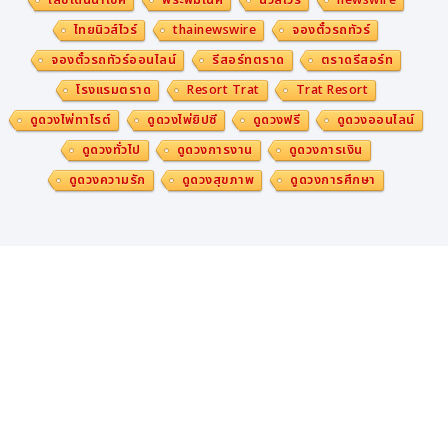
ฝังตัว ซึ่งกำลังพลิกโฉมแนวทางที่วิศวกรใช้ในการออกแบบระ
ไทยนิวส์ไวร์
thainewswire
จองตั๋วรถทัวร์
บบ" Jeff Newell ประธานบริษัท Mouser Electronics กล่
าว "เราช่วยมอบข้อมูลเชิงลึกและทรัพยากรที่จำเป็นให้แก่วิศว
จองตั๋วรถทัวร์ออนไลน์
รีสอร์ทตราด
ตราดรีสอร์ท
กร เพื่อช่วยให้พวกเขาเข้าใจและสามารถรับมือกับการเปลี่ยน
โรงแรมตราด
Resort Trat
Trat Resort
แปลงดังกล่าวได้ดียิ่งขึ้น ผ่านตอนล่าสุดของซีรีส์
Empoweri
ดูดวงไพ่ทาโรต์
ดูดวงไพ่ยิปซี
ดูดวงฟรี
ดูดวงออนไลน์
ng Innovation Together
"
ดูดวงทั่วไป
ดูดวงการงาน
ดูดวงการเงิน
ดูดวงความรัก
ดูดวงสุขภาพ
ดูดวงการศึกษา
ในรายการพอดแคสต์
The Tech Between U
S
ทาง Raymo
nd Yin ผู้อำนวยการฝ่ายเนื้อหาด้านเทคนิคของ Mouser El
ectronics และ Leo Chen หัวหน้าฝ่ายปฏิบัติการในสหรัฐอ
เมริกาของบริษัทผู้ผลิตหุ่นยนต์ Engineered Arts ได้ร่วม
พูดคุยเกี่ยวกับบทบาทของหุ่นยนต์ในสภาพแวดล้อมทางอุตส
าหกรรม รวมถึงแนวทางด้านวิศวกรรมในการสร้างลักษณะใ
บหน้าและการแสดงออกทางสีหน้าที่มีความคล้ายคลึงมนุษย์
นอกจากนี้ Chen ยังอธิบายถึงกระบวนการที่ทำให้หุ่นยนต์ฮิว
แมนนอยด์ของ Engineered Arts คือ Ameca ถือกำเนิดขึ้