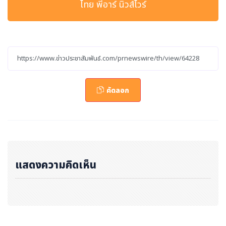
ไทย พีอาร์ นิวส์ไวร์
Mouser's Rise of the Robots Program Explores
Humanoid Design Considerations
คัดลอก
แม้ว่าวรรณกรรมและสื่อแนววิทยาศาสตร์จะจินตนาการถึงหุ่
นยนต์ที่มีรูปลักษณ์คล้ายมนุษย์มาเป็นเวลานานแล้ว แต่ความ
ก้าวหน้าล่าสุดในด้านเทคโนโลยีการตรวจจับ ระบบขับเคลื่อน
ปัญญาประดิษฐ์ (AI), การประมวลผลแบบฝังตัว (embedde
d computing) และระบบพลังงาน ได้ทำให้การนำหุ่นยนต์ไ
แสดงความคิดเห็น
ปใช้งานในโลกแห่งความเป็นจริงเกิดขึ้นได้อย่างเป็นรูปธรรม
ครอบคลุมทั้งในภาคอุตสาหกรรม ภาคการดูแลสุขภาพ และส
ภาพแวดล้อมที่มีความเสี่ยงสูง โดยในปัจจุบัน เหล่าวิศวกรกำ
ลังบูรณาการการรับรู้ข้อมูลหลายรูปแบบ การควบคุมแบบเรีย
ลไทม์ และการฝึกฝนผ่านการจำลอง โดยอาศัยแนวทางของ