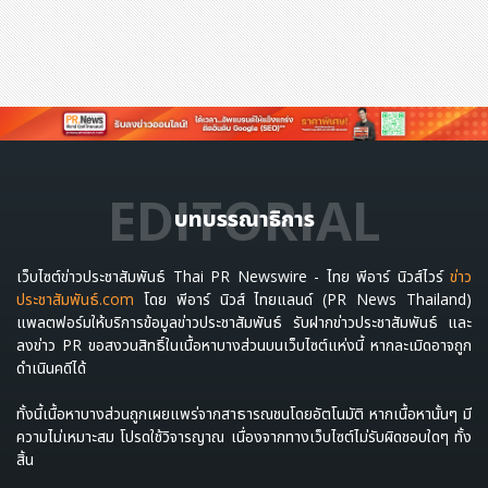
EDITORIAL
บทบรรณาธิการ
เว็บไซต์ข่าวประชาสัมพันธ์ Thai PR Newswire - ไทย พีอาร์ นิวส์ไวร์
ข่าว
ประชาสัมพันธ์.com
โดย พีอาร์ นิวส์ ไทยแลนด์ (PR News Thailand)
แพลตฟอร์มให้บริการข้อมูลข่าวประชาสัมพันธ์ รับฝากข่าวประชาสัมพันธ์ และ
ลงข่าว PR ขอสงวนสิทธิ์ในเนื้อหาบางส่วนบนเว็บไซต์แห่งนี้ หากละเมิดอาจถูก
ดำเนินคดีได้
ทั้งนี้เนื้อหาบางส่วนถูกเผยแพร่จากสาธารณชนโดยอัตโนมัติ หากเนื้อหานั้นๆ มี
ความไม่เหมาะสม โปรดใช้วิจารญาณ เนื่องจากทางเว็บไซต์ไม่รับผิดชอบใดๆ ทั้ง
สิ้น