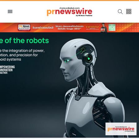
หมวดหมู่
พีอาร์ นิวส์ไวร์
สินค้า, บริการ
โปรโมชั่น
งานอีเว้นท์
รีวิว
บันเทิง
นักแสดง, นักร้อง, โมเดล
อินฟลูเอนเซอร์
ไลฟ์สไตล์
ความงาม
แฟชั่น