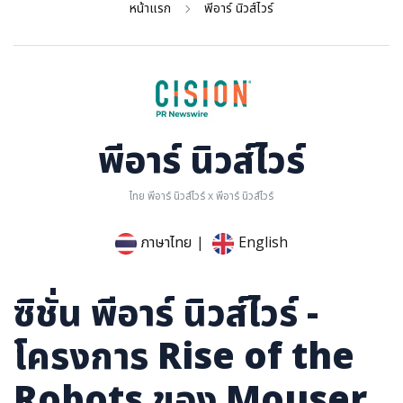
หน้าแรก
พีอาร์ นิวส์ไวร์
การเมือง
ราชการ, รัฐวิสาหกิจ
ธุรกิจ, สังคม
เศรษฐกิจ, การเงิน
การเกษตร
พีอาร์ นิวส์ไวร์
พลังงาน, สิ่งแวดล้อม
ไทย พีอาร์ นิวส์ไวร์ x พีอาร์ นิวส์ไวร์
ยานยนต์
ขนส่ง
ภาษาไทย
|
English
การงาน, อาชีพ
กิจกรรม
ซิชั่น พีอาร์ นิวส์ไวร์ -
อบรมสัมมนา
โครงการ Rise of the
เอเชีย
ภาษาอังกฤษ
Robots ของ Mouser