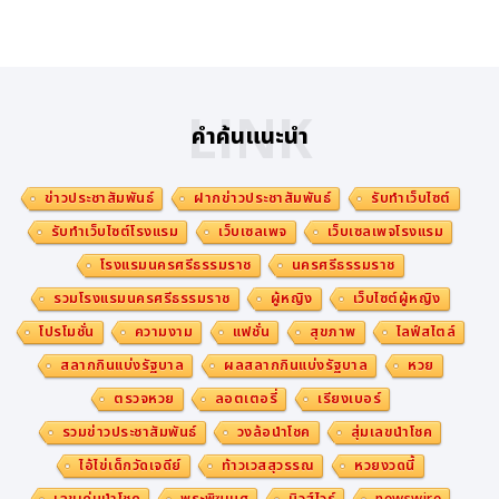
Physical AI เพื่อเร่งกระบวนการพัฒนาและยกระดับประสิทธิ
ภาพของหุ่นยนต์ แม้ว่าระบบจำนวนมากในปัจจุบันยังคงต้อง
อาศัยการกำกับดูแล แต่ระบบเหล่านี้ได้กลายเป็นรากฐานสำคั
LINK
ญของแพลตฟอร์มหุ่นยนต์แบบทำงานร่วมกับมนุษย์ ที่สามา
คำค้นแนะนำ
รถโต้ตอบกับมนุษย์ได้อย่างซับซ้อนและมีลักษณะคล้ายมนุษย์ โ
ดยเนื้อหาตอนล่าสุดของซีรีส์ Empowering Innovation
ข่าวประชาสัมพันธ์
ฝากข่าวประชาสัมพันธ์
รับทำเว็บไซต์
Together (EIT) นี้จะสำรวจกระบวนการออกแบบเชิงวิศวกร
รับทำเว็บไซต์โรงแรม
เว็บเซลเพจ
เว็บเซลเพจโรงแรม
รม ความท้าทายในการบูรณาการระบบ ตลอดจนบทบาทของโ
โรงแรมนครศรีธรรมราช
นครศรีธรรมราช
ครงสร้างพื้นฐานเดิม ความปลอดภัย และผลตอบแทนจากกา
รวมโรงแรมนครศรีธรรมราช
ผู้หญิง
เว็บไซต์ผู้หญิง
รลงทุน (ROI) ที่มีอิทธิพลต่อการกำหนดแนวทางการนำหุ่นย
โปรโมชั่น
ความงาม
แฟชั่น
สุขภาพ
ไลฟ์สไตล์
นต์ฮิวแมนนอยด์ไปใช้งานจริงในวงกว้างได้อย่างมีประสิทธิภา
สลากกินแบ่งรัฐบาล
ผลสลากกินแบ่งรัฐบาล
หวย
พ
ตรวจหวย
ลอตเตอรี่
เรียงเบอร์
รวมข่าวประชาสัมพันธ์
วงล้อนำโชค
สุ่มเลขนำโชค
"หุ่นยนต์ฮิวแมนนอยด์เป็นผลลัพธ์ของการมาบรรจบกันระหว่
ไอ้ไข่เด็กวัดเจดีย์
ท้าวเวสสุวรรณ
หวยงวดนี้
างเทคโนโลยีการตรวจจับ การควบคุม และระบบอัจฉริยะแบบ
เลขเด่นนำโชค
พระพิฆเนศ
นิวส์ไวร์
newswire