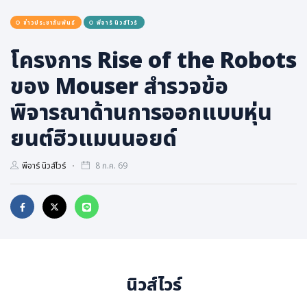
สุขภาพ
ข่าวประชาสัมพันธ์
พีอาร์ นิวส์ไวร์
กีฬา
โครงการ Rise of the Robots
อาหาร, เครื่องดื่ม
ท่องเที่ยว
ของ Mouser สำรวจข้อ
โรงแรม, ที่พัก
พิจารณาด้านการออกแบบหุ่น
บ้าน, คอนโด, อสังหาฯ
ยนต์ฮิวแมนนอยด์
ประกัน
สัตว์เลี้ยง
พีอาร์ นิวส์ไวร์
8 ก.ค. 69
ไอที
โทรศัพท์มือถือ
เอไอ
การศึกษา
ศิลปะ, วัฒนธรรม
นิวส์ไวร์
ศาสนา