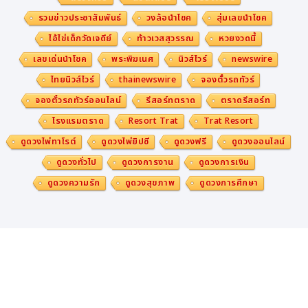
"ด้วยเหตุนี้ ประเทศต่าง ๆ จึงไม่ได้แข่งขันกันเพียงเพื่อดึงดู
รวมข่าวประชาสัมพันธ์
วงล้อนำโชค
สุ่มเลขนำโชค
ดเงินทุนเท่านั้น หากยังแข่งขันเพื่อดึงดูดผู้ประกอบการ นักล
ไอ้ไข่เด็กวัดเจดีย์
ท้าวเวสสุวรรณ
หวยงวดนี้
งทุน เจ้าของธุรกิจ และบุคลากรที่มีศักยภาพ ซึ่งเป็นกลไกสำคั
เลขเด่นนำโชค
พระพิฆเนศ
นิวส์ไวร์
newswire
ญของการเติบโตทางเศรษฐกิจ นวัตกรรม การจ้างงาน และค
ไทยนิวส์ไวร์
thainewswire
จองตั๋วรถทัวร์
วามมั่งคั่งในระยะยาว"
จองตั๋วรถทัวร์ออนไลน์
รีสอร์ทตราด
ตราดรีสอร์ท
โรงแรมตราด
Resort Trat
Trat Resort
กรอบแนวคิดใหม่เพื่อทำความเข้าใจการเคลื่อนย้ายความมั่
ดูดวงไพ่ทาโรต์
ดูดวงไพ่ยิปซี
ดูดวงฟรี
ดูดวงออนไลน์
งคั่ง
ดูดวงทั่วไป
ดูดวงการงาน
ดูดวงการเงิน
รายงานฉบับปี 2569 ถือเป็นพัฒนาการครั้งสำคัญที่สุดของ
ดูดวงความรัก
ดูดวงสุขภาพ
ดูดวงการศึกษา
Henley Private Wealth Migration Report นับตั้งแต่
ที่เริ่มเปิดตัว
ขณะที่รายงานฉบับที่ผ่านมามุ่งเน้นการประมาณจำนวนเศรษ
ฐีที่ย้ายถิ่นฐานและทิศทางการไหลเวียนของความมั่งคั่งเป็นห
ลัก รายงานปีนี้ได้มีการนำเสนอ Global Wealth Mobility