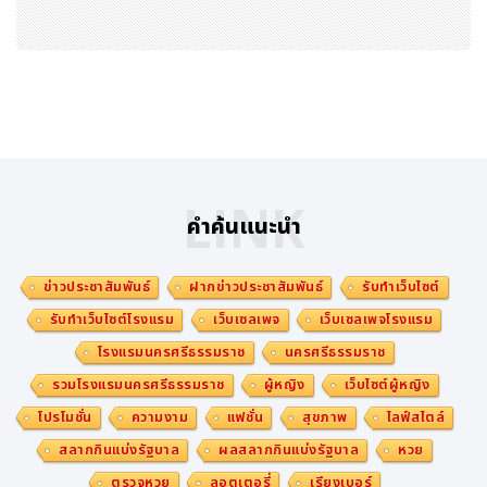
ในช่วงเพียงห้าเดือนแรกของปี 2569 บริษัท Henley & Par
tners ได้รับคำขอจากผู้สมัคร 86 สัญชาติ ครอบคลุมโครงกา
รย้ายถิ่นฐานผ่านการลงทุน 47 โครงการทั่วโลก โดยมากกว่า
28% ของผู้สมัครกำลังอาศัยอยู่ในประเทศอื่นที่ไม่ใช่ประเทศสั
ญชาติของตน ซึ่งสะท้อนลักษณะสำคัญของภูมิทัศน์ความมั่งคั่
งยุคใหม่ในปัจจุบัน นั่นคือ ผู้มีทรัพย์สินสุทธิสูง (HNWI) และ
ครอบครัวของพวกเขากำลังจัดโครงสร้างการใช้ชีวิตของตนใ
LINK
คำค้นแนะนำ
ห้ครอบคลุมหลายประเทศและเขตอำนาจทางกฎหมาย มากกว่
าผูกติดกับประเทศใดประเทศหนึ่งเพียงแห่งเดียว
ข่าวประชาสัมพันธ์
ฝากข่าวประชาสัมพันธ์
รับทำเว็บไซต์
"ตลอดช่วงศตวรรษที่ผ่านมา รัฐบาลส่วนใหญ่มักมองว่าประช
รับทำเว็บไซต์โรงแรม
เว็บเซลเพจ
เว็บเซลเพจโรงแรม
าชนกลุ่มผู้มีความมั่งคั่งสูงสุดของตนเป็นสินทรัพย์ที่ค่อนข้าง
โรงแรมนครศรีธรรมราช
นครศรีธรรมราช
เคลื่อนย้ายยาก เพราะถูกยึดโยงด้วยธุรกิจ สายสัมพันธ์ของค
รวมโรงแรมนครศรีธรรมราช
ผู้หญิง
เว็บไซต์ผู้หญิง
รอบครัว และข้อจำกัดในการเดินทางระหว่างประเทศ แต่สมม
โปรโมชั่น
ความงาม
แฟชั่น
สุขภาพ
ไลฟ์สไตล์
ติฐานดังกล่าวกำลังล้าสมัยลงเรื่อย ๆ" ดร. Juerg Steffen
สลากกินแบ่งรัฐบาล
ผลสลากกินแบ่งรัฐบาล
หวย
ประธานเจ้าหน้าที่บริหารของ Henley & Partners กล่าว
ตรวจหวย
ลอตเตอรี่
เรียงเบอร์