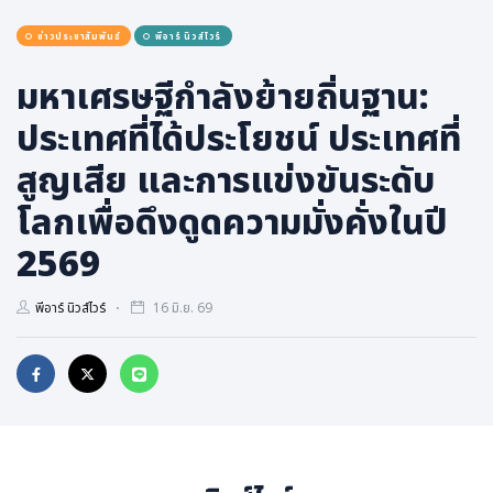
สุขภาพ
ข่าวประชาสัมพันธ์
พีอาร์ นิวส์ไวร์
กีฬา
มหาเศรษฐีกำลังย้ายถิ่นฐาน:
อาหาร, เครื่องดื่ม
ท่องเที่ยว
ประเทศที่ได้ประโยชน์ ประเทศที่
โรงแรม, ที่พัก
สูญเสีย และการแข่งขันระดับ
บ้าน, คอนโด, อสังหาฯ
โลกเพื่อดึงดูดความมั่งคั่งในปี
ประกัน
2569
สัตว์เลี้ยง
ไอที
พีอาร์ นิวส์ไวร์
16 มิ.ย. 69
โทรศัพท์มือถือ
เอไอ
การศึกษา
ศิลปะ, วัฒนธรรม
ศาสนา