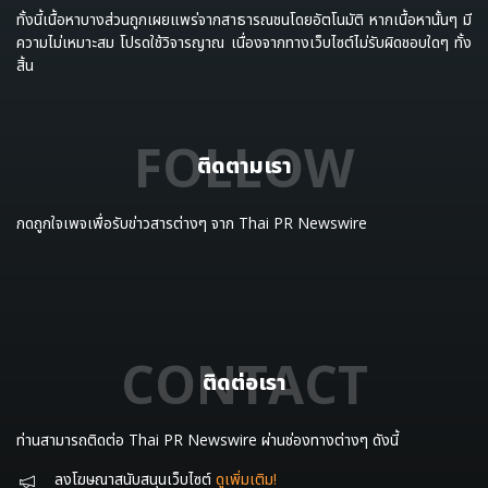
ทั้งนี้เนื้อหาบางส่วนถูกเผยแพร่จากสาธารณชนโดยอัตโนมัติ หากเนื้อหานั้นๆ มี
ความไม่เหมาะสม โปรดใช้วิจารญาณ เนื่องจากทางเว็บไซต์ไม่รับผิดชอบใดๆ ทั้ง
สิ้น
FOLLOW
ที่มา :
ซิชั่น พีอาร์ นิวส์ไวร์ - มหาเศรษฐีกำลังย้ายถิ่นฐาน: ปร
ติดตามเรา
ะเทศที่ได้ประโยชน์ ประเทศที่สูญเสีย และการแข่งขันระดับโลก
เพื่อดึงดูดความมั่งคั่งในปี 2569 http://www.prnasia.c
กดถูกใจเพจเพื่อรับข่าวสารต่างๆ จาก Thai PR Newswire
om/asia-story/archive/4982448_TH82448_10
CONTACT
ติดต่อเรา
ท่านสามารถติดต่อ Thai PR Newswire ผ่านช่องทางต่างๆ ดังนี้
ลงโฆษณาสนับสนุนเว็บไซต์
ดูเพิ่มเติม!