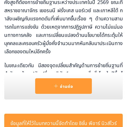
คั่งสูงที่ต้องการย้ายถิ่นฐานระหว่างประเทศในปี 2569 ขณะที่
สหราชอาณาจักร เยอรมนี ฝรั่งเศส นอร์เวย์ และเกาหลีใต้ ก
ำลังเผชิญกับแรงกดดันที่เพิ่มมากขึ้นเรื่อย ๆ ด้านความสาม
ารถในการแข่งขัน ด้วยเหตุจากการปฏิรูปภาษี ความไม่แน่นอ
นทางการคลัง และการเปลี่ยนแปลงด้านนโยบายได้กระตุ้นให้
บุคคลและครอบครัวผู้มั่งคั่งจำนวนมากหันกลับมาประเมินทาง
เลือกของตนใหม่อีกครั้ง
ในขณะเดียวกัน มีสองจุดเปลี่ยนสำคัญด้านการย้ายถิ่นฐานที่
กำลังจะเข้ามาปรับเปลี่ยนภูมิทัศน์ของความมั่งคั่งโลกในปีนี้ ไ
ด้แก่ สหรัฐอเมริกา ซึ่งเป็นทั้งตลาดความมั่งคั่งภาคเอกชนที่ใ
อ่านต่อ
หญ่ที่สุดของโลกและแหล่งสร้างความมั่งคั่งรายใหม่ที่สำคัญ
แต่กลับกำลังเผชิญกับความต้องการทางเลือกในการถือครอง
ถิ่นพำนักและสัญชาติที่พุ่งสูงเป็นประวัติการณ์ เมื่อชาวอเมริกั
นผู้มีฐานะจำนวนมากแสวงหาการกระจายความเสี่ยงไปยังต่า
งประเทศมากกว่าที่เคย และภูมิภาคอ่าวอาหรับ ซึ่งความขัดแย้
ข้อมูลที่ให้ไว้ในบทความนี้จัดทำโดย ซิชั่น พีอาร์ นิวส์ไวร์