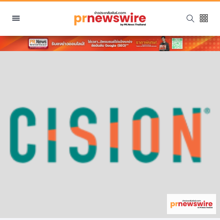
หมวดหมู่
พีอาร์ นิวส์ไวร์
สินค้า, บริการ
โปรโมชั่น
งานอีเว้นท์
รีวิว
บันเทิง
นักแสดง, นักร้อง, โมเดล
อินฟลูเอนเซอร์
ไลฟ์สไตล์
ความงาม
แฟชั่น