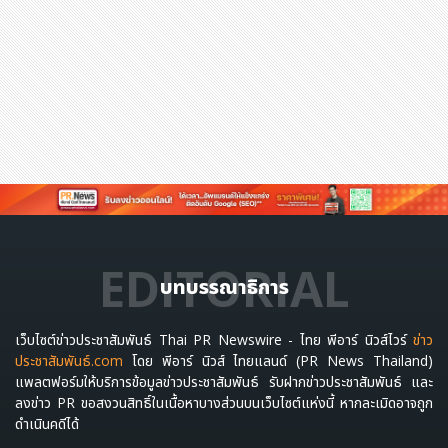
ขณะที่สหรัฐอาหรับเอมิเรตส์ซึ่งแม้จะเผชิญความตึงเครียดใน
ภูมิภาคที่เกิดขึ้นเมื่อไม่นานมานี้ แต่กลับได้รับคะแนนสูงถึง 8
5.3 ซึ่งนับว่าเป็นหนึ่งในคะแนนที่สูงที่สุดในกรอบการประเมิน
นี้ สะท้อนถึงจุดแข็งในด้านต่าง ๆ ได้แก่ ความสามารถในการ
แข่งขันด้านภาษี การเข้าถึงสำหรับนักลงทุน การรองรับสมาชิ
กในครอบครัว ความปลอดภัย การเชื่อมต่อระดับโลก และเส้น
ทางสู่การพำนักระยะยาว
EDITORIAL
อย่างไรก็ตาม Henley & Partners พบว่าจำนวนการสอบถ
บทบรรณาธิการ
ามข้อมูลจากบุคคลที่อาศัยอยู่ในสหรัฐอาหรับเอมิเรตส์เพิ่มขึ้น
41% ระหว่างไตรมาส 4 ปี 2568 และไตรมาส 1 ปี 2569 ขณ
เว็บไซต์ข่าวประชาสัมพันธ์ Thai PR Newswire - ไทย พีอาร์ นิวส์ไวร์
ข่าว
ะที่จำนวนการยื่นสมัครเพื่อขอถิ่นพำนักหรือสัญชาติทางเลือก
ประชาสัมพันธ์.com
โดย พีอาร์ นิวส์ ไทยแลนด์ (PR News Thailand)
แพลตฟอร์มให้บริการข้อมูลข่าวประชาสัมพันธ์ รับฝากข่าวประชาสัมพันธ์ และ
เพิ่มขึ้น 29% ในช่วงเวลาเดียวกัน
ลงข่าว PR ขอสงวนสิทธิ์ในเนื้อหาบางส่วนบนเว็บไซต์แห่งนี้ หากละเมิดอาจถูก
ดำเนินคดีได้
อ่านข่าวประชาสัมพันธ์ฉบับเต็มได้
ที่นี่