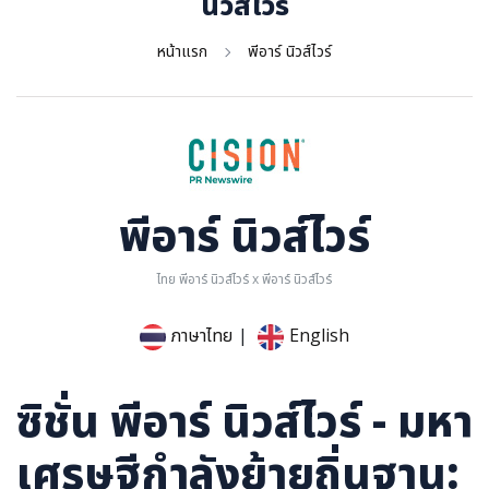
นิวส์ไวร์
การเมือง
หน้าแรก
พีอาร์ นิวส์ไวร์
ราชการ, รัฐวิสาหกิจ
ธุรกิจ, สังคม
เศรษฐกิจ, การเงิน
การเกษตร
พลังงาน, สิ่งแวดล้อม
พีอาร์ นิวส์ไวร์
ยานยนต์
ขนส่ง
ไทย พีอาร์ นิวส์ไวร์ x พีอาร์ นิวส์ไวร์
การงาน, อาชีพ
ภาษาไทย
|
English
กิจกรรม
อบรมสัมมนา
ซิชั่น พีอาร์ นิวส์ไวร์ - มหา
เอเชีย
เศรษฐีกำลังย้ายถิ่นฐาน:
ภาษาอังกฤษ