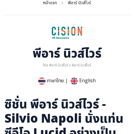
หน้าแรก
พีอาร์ นิวส์ไวร์
การเมือง
ราชการ, รัฐวิสาหกิจ
ธุรกิจ, สังคม
เศรษฐกิจ, การเงิน
การเกษตร
พีอาร์ นิวส์ไวร์
พลังงาน, สิ่งแวดล้อม
ไทย พีอาร์ นิวส์ไวร์ x พีอาร์ นิวส์ไวร์
ยานยนต์
ขนส่ง
ภาษาไทย
|
English
การงาน, อาชีพ
กิจกรรม
ซิชั่น พีอาร์ นิวส์ไวร์ -
อบรมสัมมนา
Silvio Napoli นั่งแท่น
เอเชีย
ภาษาอังกฤษ
ซีอีโอ Lucid อย่างเป็น