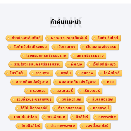
อง Lucid กล่าว "ทางคณะกรรมการยังคงมุ่งมั่นและโฟกัสไป
ที่อนาคตอันมั่นคงในระยะยาวของ Lucid อย่างเต็มที่ และเรา
LINK
คำค้นแนะนำ
มีความเชื่อมั่นเป็นอย่างยิ่งในศักยภาพการนำองค์กรของคุณ
Silvio"
ข่าวประชาสัมพันธ์
ฝากข่าวประชาสัมพันธ์
รับทำเว็บไซต์
"หลังจากที่ผมได้ลงพื้นที่ร่วมทำงานกับทีมงาน และได้สัมผัส
รับทำเว็บไซต์โรงแรม
เว็บเซลเพจ
เว็บเซลเพจโรงแรม
กับผลิตภัณฑ์รวมถึงเทคโนโลยีของเราอย่างลึกซึ้งด้วยตนเอง
โรงแรมนครศรีธรรมราช
นครศรีธรรมราช
ทำให้ผมยิ่งมั่นใจในศักยภาพขององค์กรที่จะขับเคลื่อนแผนงา
รวมโรงแรมนครศรีธรรมราช
ผู้หญิง
เว็บไซต์ผู้หญิง
นอย่างมีประสิทธิภาพและสร้างมูลค่าในระยะยาวได้อย่างมั่นค
โปรโมชั่น
ความงาม
แฟชั่น
สุขภาพ
ไลฟ์สไตล์
ง" คุณ Napoli กล่าว "สิ่งที่เราจะมุ่งเน้นนับจากนี้ คือการเส
สลากกินแบ่งรัฐบาล
ผลสลากกินแบ่งรัฐบาล
หวย
ริมสร้างความผูกพันกับลูกค้า ดำเนินงานอย่างสม่ำเสมอและโ
ตรวจหวย
ลอตเตอรี่
เรียงเบอร์
ปร่งใสตรวจสอบได้ ยกระดับความสามารถในการแข่งขันด้าน
รวมข่าวประชาสัมพันธ์
วงล้อนำโชค
สุ่มเลขนำโชค
ต้นทุน ตลอดจนปรับโครงสร้างองค์กรและกระบวนการทำงา
ไอ้ไข่เด็กวัดเจดีย์
ท้าวเวสสุวรรณ
หวยงวดนี้
นให้มีความคล่องตัว เพื่อดึงศักยภาพสูงสุดของทีมงานออกม
เลขเด่นนำโชค
พระพิฆเนศ
นิวส์ไวร์
newswire
า"
ไทยนิวส์ไวร์
thainewswire
จองตั๋วรถทัวร์