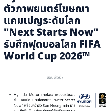
ภาษาจีน
ตัวภาพยนตร์โฆษณา
ภาษาญี่ปุ่น
แคมเปญระดับโลก
"Next Starts Now"
รับศึกฟุตบอลโลก FIFA
World Cup 2026™
ชอบข่าวนี้?
Hyundai Motor เผยโฉมภาพยนตร์โฆษณ
าในแคมเปญระดับโลกอย่าง "Next Starts
Now" พร้อมคว้าตัว Son Heung-min มาร่
วมแท็กทีมกับ Atlas หุ่นยนต์อัจฉริยะจาก Bo