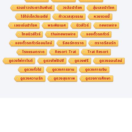
แคมเปญนี้บอกเล่าเรื่องราวอันทรงพลังว่า
อนาคตไม่ใช่เรื่อ
รวมข่าวประชาสัมพันธ์
วงล้อนำโชค
สุ่มเลขนำโชค
งของวันพรุ่งนี้ แต่เริ่มต้นขึ้นแล้วตั้งแต่วันนี้
โดยนำนวัตก
ไอ้ไข่เด็กวัดเจดีย์
ท้าวเวสสุวรรณ
หวยงวดนี้
รรมสุดล้ำของ Hyundai Motor, ศักยภาพของกลุ่มนักเตะด
เลขเด่นนำโชค
พระพิฆเนศ
นิวส์ไวร์
newswire
าวรุ่งเจเนอเรชันใหม่ และความก้าวหน้าของเทคโนโลยีหุ่นยน
ไทยนิวส์ไวร์
thainewswire
จองตั๋วรถทัวร์
ต์มาเปรียบเทียบอย่างสร้างสรรค์ ซึ่งภาพยนตร์โฆษณาชุดนี้ส
จองตั๋วรถทัวร์ออนไลน์
รีสอร์ทตราด
ตราดรีสอร์ท
ะท้อนให้เห็นอย่างชัดเจนว่า พลังของคนรุ่นใหม่และเทคโนโลยี
โรงแรมตราด
Resort Trat
Trat Resort
แห่งอนาคตกำลังร่วมกันขับเคลื่อนโลกไปข้างหน้าอย่างไรบ้าง
ดูดวงไพ่ทาโรต์
ดูดวงไพ่ยิปซี
ดูดวงฟรี
ดูดวงออนไลน์
บนเวทีโลก
ดูดวงทั่วไป
ดูดวงการงาน
ดูดวงการเงิน
เปิดโปรไฟล์แข้งทองดาวรุ่งเจเนอเรชันใหม่ในแคมเปญนี้
ดูดวงความรัก
ดูดวงสุขภาพ
ดูดวงการศึกษา
ภาพยนตร์โฆษณาชุดนี้ดึงตัว
5 นักเตะเยาวชนแห่งอนาคต
ที่
กำลังระเบิดฟอร์มเก่งในเส้นทางของตนเอง และร่วมกันทลา
ยขีดจำกัดเดิม ๆ ในโลกฟุตบอล โดยนักกีฬาแต่ละคนต่างสะท้
อนถึงความมุ่งมั่นของ Hyundai Motor ในการก้าวข้ามทุก
ความท้าทายเพื่อปลดล็อกศักยภาพใหม่ ๆ ออกมา