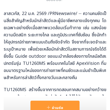
ลาสเวกัส, 22 ม.ค. 2569 /PRNewswire/ -- ความคมชัดเป็
นสิ่งสำคัญสำหรับนักล่าสัตว์และผู้มีอาชีพกลางแจ้งทุกคน โด
ยเฉพาะอย่างยิ่งเมื่อสภาพแวดล้อมเริ่มท้าทาย เช่น แสงน้อย
ความมืดสนิท ระยะทางไกล และภูมิประเทศที่ซับซ้อน ซึ่งมักทำ
ให้อุปกรณ์ถ่ายภาพแบบเดิมถึงขีดจำกัด จึงยากที่จะจดจำและ
ระบุเป้าหมาย เพื่อช่วยเหลือนักล่าสัตว์ในสถานการณ์จริงได้ดี
ยิ่งขึ้น Guide outdoor ขอแนะนำกล้องส่องทางไกลมัลติสเ
ปกตรัมรุ่น TU1260MS พร้อมเทคโนโลยี ApexVision ที่ม
อบมาตรฐานใหม่ของการถ่ายภาพที่คมชัดและแม่นยำเป็นพิเศ
ษสำหรับการล่าสัตว์ทั้งกลางวันและกลางคืน
TU1260MS สร้างขึ้นจากการทดสอบภาคสนามอย่างกว้างข
วางและข้อเสนอแนะจากนักล่าสัตว์ ทำให้ได้รับการขัดเกลาใน
ทุกรายละเอียดและได้รับการยอมรับแล้วว่าเป็นอุปกรณ์ถ่ายภา
อ่านต่อ