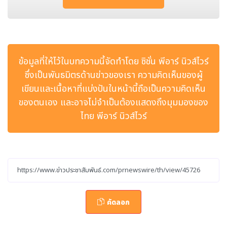
พประสิทธิภาพสูงสำหรับการล่าสัตว์ โดย ApexVision เทคโ
นโลยีการถ่ายภาพความร้อนล่าสุดทำให้ภาพมีความคมชัดมาก
ขึ้น การเคลื่อนไหวราบรื่นขึ้น และให้ความคมกริบระดับเลเซอร์
ช่วยให้นักล่าสัตว์มั่นใจยิ่งขึ้นในทุกช่วงเวลาสำคัญ
ข้อมูลที่ให้ไว้ในบทความนี้จัดทำโดย ซิชั่น พีอาร์ นิวส์ไวร์
ApexVision ช่วยเพิ่มประสิทธิภาพการล่าสัตว์ในการใช้
ซึ่งเป็นพันธมิตรด้านข่าวของเรา ความคิดเห็นของผู้
งานจริงอย่างไร
เขียนและเนื้อหาที่แบ่งปันในหน้านี้ถือเป็นความคิดเห็น
ของตนเอง และอาจไม่จำเป็นต้องแสดงถึงมุมมองของ
TU1260MS ผสานรวมเซ็นเซอร์คู่ทรงพลังที่ประกอบด้วยเซ็
ไทย พีอาร์ นิวส์ไวร์
นเซอร์ความร้อน 1280×1024 และเซ็นเซอร์ CMOS สำหรับ
สภาพแสงน้อย 1920×1080 พร้อมความไวแสงสูง NETD≤
15mK ความคมชัดระดับเมกะพิกเซลทั้งในภาพอินฟราเรดแล
ะภาพกลางคืน ช่วยให้สามารถสังเกตการณ์ได้อย่างต่อเนื่องตั้
งแต่เช้าตรู่จนถึงเที่ยงคืน
คัดลอก
การบูรณาการเทคโนโลยี ApexVision เข้ามาช่วยยกระดับคว
ามคมชัดของภาพ โดย ApexVision ใช้เซ็นเซอร์รุ่นใหม่ แพล