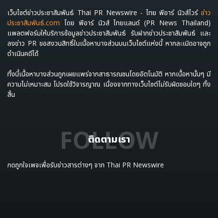
เว็บไซต์ข่าวประชาสัมพันธ์ Thai PR Newswire - ไทย พีอาร์ นิวส์ไวร์
ข่าว
ประชาสัมพันธ์.com
โดย พีอาร์ นิวส์ ไทยแลนด์ (PR News Thailand)
แพลตฟอร์มให้บริการข้อมูลข่าวประชาสัมพันธ์ รับฝากข่าวประชาสัมพันธ์ และ
ลงข่าว PR ขอสงวนสิทธิ์ในเนื้อหาบางส่วนบนเว็บไซต์แห่งนี้ หากละเมิดอาจถูก
ดำเนินคดีได้
ทั้งนี้เนื้อหาบางส่วนถูกเผยแพร่จากสาธารณชนโดยอัตโนมัติ หากเนื้อหานั้นๆ มี
ความไม่เหมาะสม โปรดใช้วิจารญาณ เนื่องจากทางเว็บไซต์ไม่รับผิดชอบใดๆ ทั้ง
สิ้น
FOLLOW
ติดตามเรา
กดถูกใจเพจเพื่อรับข่าวสารต่างๆ จาก Thai PR Newswire