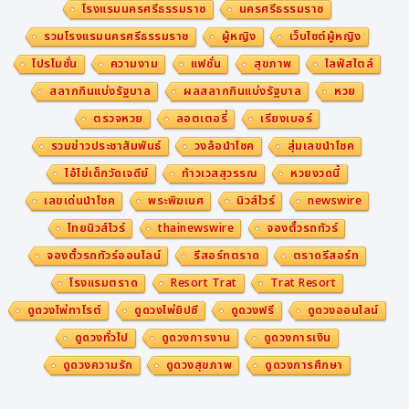
โรงแรมนครศรีธรรมราช
นครศรีธรรมราช
แต่งได้สำหรับนักล่าสัตว์มืออาชีพ
รวมโรงแรมนครศรีธรรมราช
ผู้หญิง
เว็บไซต์ผู้หญิง
ปรับเข้ากับภูมิประเทศที่หลากหลายได้ดีเยี่ยม
โปรโมชั่น
ความงาม
แฟชั่น
สุขภาพ
ไลฟ์สไตล์
สลากกินแบ่งรัฐบาล
ผลสลากกินแบ่งรัฐบาล
หวย
จากยอดเขาสูงที่ปกคลุมด้วยหิมะไปจนถึงทะเลทรายที่ร้อนระอุ
ตรวจหวย
ลอตเตอรี่
เรียงเบอร์
ป่ารกทึบไปจนถึงทุ่งหญ้าสะวันนาโล่งกว้าง นักล่าสัตว์ต้องเผ
รวมข่าวประชาสัมพันธ์
วงล้อนำโชค
สุ่มเลขนำโชค
ชิญกับความท้าทายที่หลากหลายในการไล่ล่าเหยื่อ ความสามา
ไอ้ไข่เด็กวัดเจดีย์
ท้าวเวสสุวรรณ
หวยงวดนี้
รถในการถ่ายภาพความร้อนและแสงที่มองเห็นได้ช่วยให้ถ่ายภ
เลขเด่นนำโชค
พระพิฆเนศ
นิวส์ไวร์
newswire
าพได้ตลอดทั้งวัน ทุกสภาพอากาศ และทุกสภาวะ ความสามา
ไทยนิวส์ไวร์
thainewswire
จองตั๋วรถทัวร์
รถในการปรับตัวที่แข็งแกร่งทำให้ TU1260MS เป็นอุปกรณ์
จองตั๋วรถทัวร์ออนไลน์
รีสอร์ทตราด
ตราดรีสอร์ท
ที่เหมาะสำหรับการล่าสัตว์ทุกประเภท ไม่ว่าภูมิประเทศจะยากล
โรงแรมตราด
Resort Trat
Trat Resort
ำบากเพียงใดก็ตาม
ดูดวงไพ่ทาโรต์
ดูดวงไพ่ยิปซี
ดูดวงฟรี
ดูดวงออนไลน์
สัมผัส
TU1260MS ที่มาพร้อม ApexVision
ดูดวงทั่วไป
ดูดวงการงาน
ดูดวงการเงิน
ดูดวงความรัก
ดูดวงสุขภาพ
ดูดวงการศึกษา
เชิญมาทดลองดูว่า ApexVision ยกระดับ TU1260MS สู่ม
าตรฐานใหม่ของประสิทธิภาพการถ่ายภาพความร้อนอย่างไร