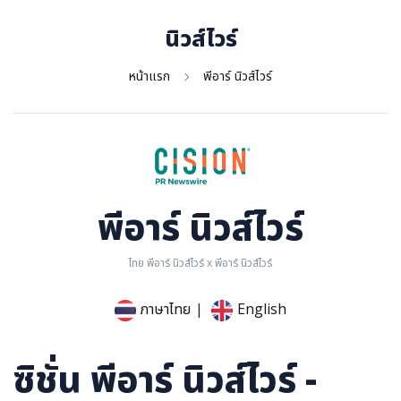
การเมือง
นิวส์ไวร์
ราชการ, รัฐวิสาหกิจ
หน้าแรก
พีอาร์ นิวส์ไวร์
ธุรกิจ, สังคม
เศรษฐกิจ, การเงิน
การเกษตร
พลังงาน, สิ่งแวดล้อม
ยานยนต์
พีอาร์ นิวส์ไวร์
ขนส่ง
การงาน, อาชีพ
ไทย พีอาร์ นิวส์ไวร์ x พีอาร์ นิวส์ไวร์
กิจกรรม
ภาษาไทย
|
English
อบรมสัมมนา
เอเชีย
ซิชั่น พีอาร์ นิวส์ไวร์ -
ภาษาอังกฤษ