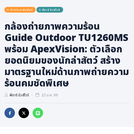
สุขภาพ
ข่าวประชาสัมพันธ์
พีอาร์ นิวส์ไวร์
กีฬา
กล้องถ่ายภาพความร้อน
อาหาร, เครื่องดื่ม
ท่องเที่ยว
Guide Outdoor TU1260MS
โรงแรม, ที่พัก
พร้อม ApexVision: ตัวเลือก
บ้าน, คอนโด, อสังหาฯ
ยอดนิยมของนักล่าสัตว์ สร้าง
ประกัน
มาตรฐานใหม่ด้านภาพถ่ายความ
สัตว์เลี้ยง
ร้อนคมชัดพิเศษ
ไอที
โทรศัพท์มือถือ
พีอาร์ นิวส์ไวร์
22 ม.ค. 69
เอไอ
การศึกษา
ศิลปะ, วัฒนธรรม
ศาสนา