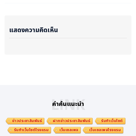
ตฟอร์มการประมวลผล และอัลกอริธึมที่ปรับด้วย AI เพื่อปรับ
ปรุงการแสดงรายละเอียด ความคมของขอบ และความเที่ยงต
รงในระยะไกลได้อย่างมีนัยสำคัญ แม้จะซูมเข้าไป 10 เท่า ราย
แสดงความคิดเห็น
ละเอียดปลีกย่อยต่าง ๆ เช่น เขากวางและขนหมูป่าก็ยังคงคม
ชัดท่ามกลางสุมทุมพุ่มไม้และป่าไม้
ความแม่นยำที่วางใจได้เพื่อการยิงอย่างมั่นใจ
นอกเหนือจากการถ่ายภาพแล้ว TU1260MS ยังออกแบบมา
เพื่อการยิงที่แม่นยำอีกด้วย เครื่องวัดระยะด้วยเลเซอร์แบบบิ
ลต์อินช่วยให้วัดระยะเป้าหมายได้อย่างรวดเร็วและแม่นยำสูงสุ
ดถึง 1500 เมตร เมื่อใช้งานร่วมกับแอป TargetIR Ballisti
LINK
คำค้นแนะนำ
cs แล้ว TU1260MS จะให้การสนับสนุนที่ใช้งานได้จริงสำหรั
บนักล่าสัตว์มืออาชีพ โดยมีฐานข้อมูลอาวุธปืนและเครื่องกระสุ
ข่าวประชาสัมพันธ์
ฝากข่าวประชาสัมพันธ์
รับทำเว็บไซต์
นปืนที่ครอบคลุม การอัปเดตข้อมูลสภาพอากาศและความชื้นอั
รับทำเว็บไซต์โรงแรม
เว็บเซลเพจ
เว็บเซลเพจโรงแรม
ตโนมัติ อัลกอริทึมขีปนาวิถีขั้นสูง และโปรไฟล์การตั้งค่าที่ปรับ