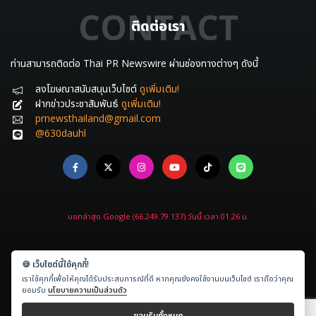
CONTACT
ติดต่อเรา
ท่านสามารถติดต่อ Thai PR Newswire ผ่านช่องทางต่างๆ ดังนี้
ลงโฆษณาสนับสนุนเว็บไซต์
ดูเพิ่มเติม!
ฝากข่าวประชาสัมพันธ์
ดูเพิ่มเติม!
prnewsthailand@gmail.com
@630dauhl
บอทล่าสุด Google (66.249.79.137) วันนี้ เวลา 01.26 น.
🍪 เว็บไซต์นี้ใช้คุกกี้!
เราใช้คุกกี้เพื่อให้คุณได้รับประสบการณ์ที่ดี หากคุณยังคงใช้งานบนเว็บไซต์ เราถือว่าคุณ
Copyright © 2021-2026
ข่าวประชาสัมพันธ์.com
All rights reserved.
ยอมรับ
นโยบายความเป็นส่วนตัว
Powered by
Amethyst Digital
ยอมรับทั้งหมด