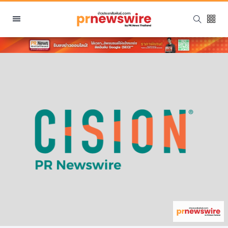
หมวดหมู่
พีอาร์ นิวส์ไวร์
สินค้า, บริการ
โปรโมชั่น
งานอีเว้นท์
รีวิว
บันเทิง
นักแสดง, นักร้อง, โมเดล
อินฟลูเอนเซอร์
ไลฟ์สไตล์
ความงาม
แฟชั่น