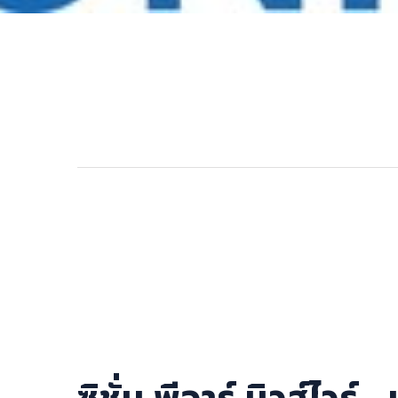
การเมือง
ราชการ, รัฐวิสาหกิจ
ธุรกิจ, สังคม
เศรษฐกิจ, การเงิน
การเกษตร
พลังงาน, สิ่งแวดล้อม
ยานยนต์
ขนส่ง
การงาน, อาชีพ
กิจกรรม
อบรมสัมมนา
เอเชีย
ภาษาอังกฤษ
ซิชั่น พีอาร์ นิวส์ไว