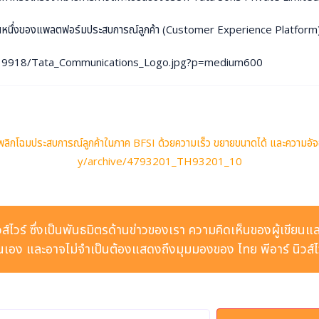
วนหนึ่งของแพลตฟอร์มประสบการณ์ลูกค้า (Customer Experience Platfor
5119918/Tata_Communications_Logo.jpg?p=medium600
I เพื่อพลิกโฉมประสบการณ์ลูกค้าในภาค BFSI ด้วยความเร็ว ขยายขนาดได้ และค
y/archive/4793201_TH93201_10
 นิวส์ไวร์ ซึ่งเป็นพันธมิตรด้านข่าวของเรา ความคิดเห็นของผู้เขียนแ
เอง และอาจไม่จำเป็นต้องแสดงถึงมุมมองของ ไทย พีอาร์ นิวส์ไ