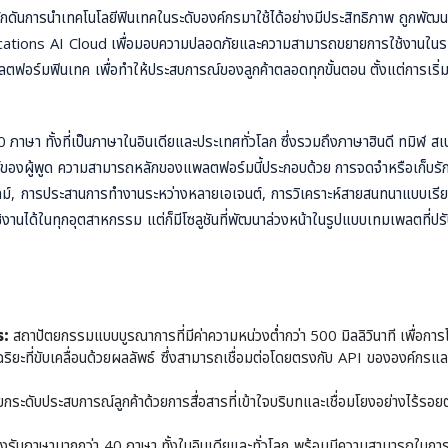
ารนำเทคโนโลยีฟินเทคในระดับองค์กรมาใช้ได้อย่างมีประสิทธิภาพ ถูกพัฒนาขึ
ations AI Cloud เพื่อมอบความปลอดภัยและความสามารถขยายการใช้งานในระดับ
อร์มฟินเทค เพื่อทำให้ประสบการณ์ของลูกค้าตลอดทุกขั้นตอน ตั้งแต่การเริ่ม
 ภาษา ทั้งที่เป็นภาษาในอินเดียและประเทศทั่วโลก ซึ่งรวมถึงภาษาฮินดี ทมิฬ ส
องผู้พูด ความสามารถหลักของแพลตฟอร์มนี้ประกอบด้วย การจดจำหรือเก็บรักษา
ารประสานการทำงานระหว่างหลายเอเจนต์, การวิเคราะห์สายสนทนาแบบเรียลไทม์ แ
ช้งานได้ในทุกอุตสาหกรรม แต่ก็มีโซลูชันที่พัฒนาล่วงหน้าในรูปแบบเทมเพลตท
ร:
สถาปัตยกรรมแบบบูรณาการที่มีค่าความหน่วงต่ำกว่า 500 มิลลิวินาที เพื่อการโ
ฉริยะที่ขับเคลื่อนด้วยผลลัพธ์ ซึ่งสามารถเชื่อมต่อโดยตรงกับ API ขององค์กรแล
ยกระดับประสบการณ์ลูกค้าด้วยการสื่อสารที่เข้าใจบริบทและเชื่อมโยงอย่างไร้รอย
งรับภาษามากกว่า 40 ภาษา ทั้งในอินเดียและทั่วโลก พร้อมมีความสามารถในกา