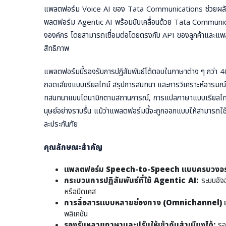
แพลตฟอร์ม Voice AI ของ Tata Communications ช่วยผลักดันก
พลตฟอร์ม Agentic AI พร้อมขับเคลื่อนด้วย Tata Communic
งองค์กร โดยสามารถเชื่อมต่อโดยตรงกับ API ของลูกค้าและแพลตฟ
สิทธิภาพ
แพลตฟอร์มนี้รองรับการปฏิสัมพันธ์โต้ตอบในภาษาต่าง ๆ กว่า 40
ถอดเสียงแบบเรียลไทม์ สรุปการสนทนา และการวิเคราะห์อารมณ์ข
ทสนทนาแบบไดนามิกตามสถานการณ์, การแปลภาษาแบบเรียลไทม์, ก
นุษย์อย่างราบรื่น แม้ว่าแพลตฟอร์มนี้จะถูกออกแบบให้สามารถใ
ละประกันภัย
คุณลักษณะสำคัญ
แพลตฟอร์ม
Speech-to-Speech แบบครบวงจ
กระบวนการปฏิสัมพันธ์ที่ใช้
Agentic AI:
ระบบอัจ
หรือปิดเคส
การสื่อสารแบบหลายช่องทาง (
Omnichannel)
พลิเคชัน
รองรับหลายภาษาและปรับให้เข้ากับสำเนียงได้
:
รอ