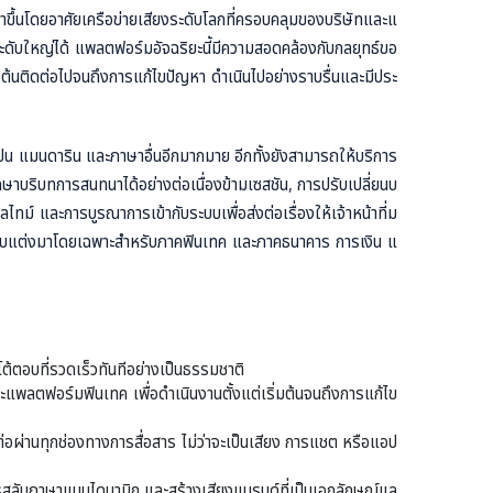
้นโดยอาศัยเครือข่ายเสียงระดับโลกที่ครอบคลุมของบริษัทและแ
ใหญ่ได้ แพลตฟอร์มอัจฉริยะนี้มีความสอดคล้องกับกลยุทธ์ขอ
ต้นติดต่อไปจนถึงการแก้ไขปัญหา ดำเนินไปอย่างราบรื่นและมีประ
เปน แมนดาริน และภาษาอื่นอีกมากมาย อีกทั้งยังสามารถให้บริการ
บริบทการสนทนาได้อย่างต่อเนื่องข้ามเซสชัน, การปรับเปลี่ยนบ
ละการบูรณาการเข้ากับระบบเพื่อส่งต่อเรื่องให้เจ้าหน้าที่ม
ี่ปรับแต่งมาโดยเฉพาะสำหรับภาคฟินเทค และภาคธนาคาร การเงิน แ
ต้ตอบที่รวดเร็วทันทีอย่างเป็นธรรมชาติ
ะแพลตฟอร์มฟินเทค เพื่อดำเนินงานตั้งแต่เริ่มต้นจนถึงการแก้ไข
ต่อผ่านทุกช่องทางการสื่อสาร ไม่ว่าจะเป็นเสียง การแชต หรือแอป
รสลับภาษาแบบไดนามิก และสร้างเสียงแบรนด์ที่เป็นเอกลักษณ์แล