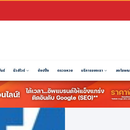
ันธ์
นิวส์ไวร์
ช้อปปิ้ง
ตรวจหวย
บริการของเรา
ลงโฆษณ