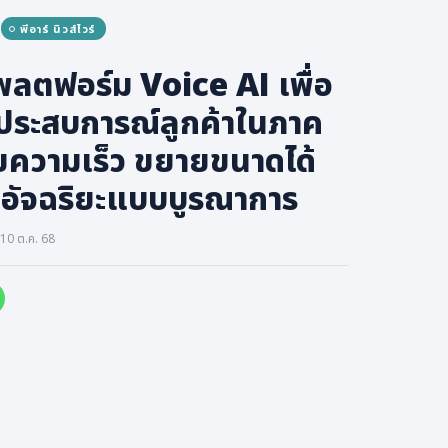
พีอาร์ นิวส์ไวร์
พลตฟอร์ม Voice AI เพื่อ
ประสบการณ์ลูกค้าในภาค
ยความเร็ว ขยายขนาดได้
อัจฉริยะแบบบูรณาการ
10 ต.ค. 68