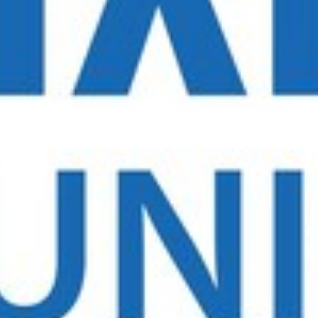
สุขภาพ
กีฬา
อาหาร, เครื่องดื่ม
ท่องเที่ยว
โรงแรม, ที่พัก
บ้าน, คอนโด, อสังหาฯ
ประกัน
สัตว์เลี้ยง
ไอที
โทรศัพท์มือถือ
เอไอ
การศึกษา
ศิลปะ, วัฒนธรรม
ศาสนา