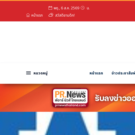
พฤ., 6 ส.ค. 2569
น.
หมวดหมู่
หน้าแรก
สวัสดียามดึก!
พีอาร์ นิวส์ไวร์
สินค้า, บริการ
โปรโมชั่น
งานอีเว้นท์
รีวิว
หมวดหมู่
หน้าแรก
ข่าวประชาสัมพ
บันเทิง
นักแสดง, นักร้อง, โมเดล
อินฟลูเอนเซอร์
ไลฟ์สไตล์
ความงาม
แฟชั่น