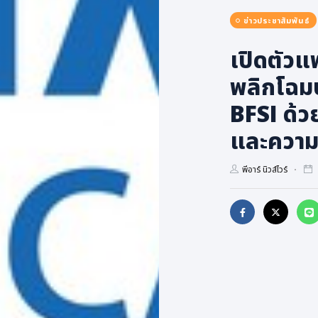
ข่าวประชาสัมพันธ์
เปิดตัวแ
พลิกโฉม
BFSI ด้ว
และความ
พีอาร์ นิวส์ไวร์