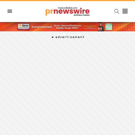
หมวดหมู่
พีอาร์ นิวส์ไวร์
สินค้า, บริการ
โปรโมชั่น
งานอีเว้นท์
รีวิว
บันเทิง
นักแสดง, นักร้อง, โมเดล
อินฟลูเอนเซอร์
ไลฟ์สไตล์
ความงาม
แฟชั่น