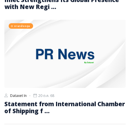
with New Regi ...
ภาษาอังกฤษ
Dataxet In
20 ต.ค. 68
Statement from International Chamber
of Shipping f ...