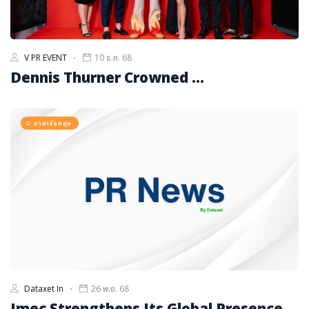
V PR EVENT
10 ธ.ค. 68
Dennis Thurner Crowned ...
ภาษาอังกฤษ
Dataxet In
26 พ.ย. 68
Imec Strengthens Its Global Presence