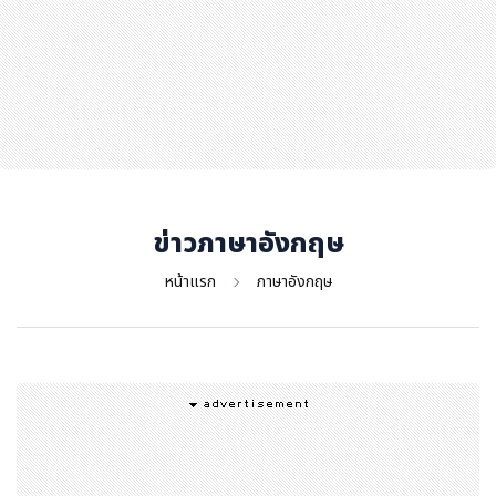
สุขภาพ
กีฬา
อาหาร, เครื่องดื่ม
ท่องเที่ยว
โรงแรม, ที่พัก
บ้าน, คอนโด, อสังหาฯ
ประกัน
ข่าวภาษาอังกฤษ
สัตว์เลี้ยง
หน้าแรก
ภาษาอังกฤษ
ไอที
โทรศัพท์มือถือ
เอไอ
การศึกษา
ศิลปะ, วัฒนธรรม
ศาสนา