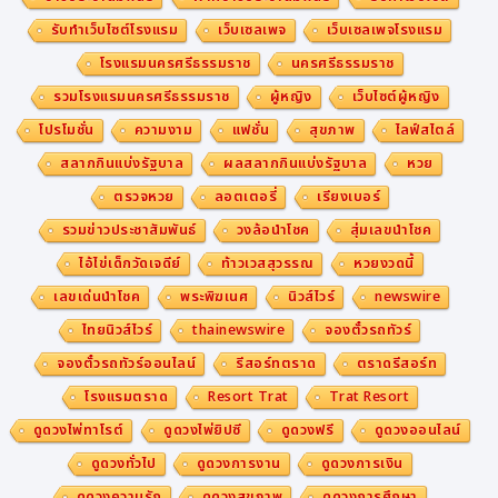
รับทำเว็บไซต์โรงแรม
เว็บเซลเพจ
เว็บเซลเพจโรงแรม
โรงแรมนครศรีธรรมราช
นครศรีธรรมราช
รวมโรงแรมนครศรีธรรมราช
ผู้หญิง
เว็บไซต์ผู้หญิง
โปรโมชั่น
ความงาม
แฟชั่น
สุขภาพ
ไลฟ์สไตล์
สลากกินแบ่งรัฐบาล
ผลสลากกินแบ่งรัฐบาล
หวย
ตรวจหวย
ลอตเตอรี่
เรียงเบอร์
รวมข่าวประชาสัมพันธ์
วงล้อนำโชค
สุ่มเลขนำโชค
ไอ้ไข่เด็กวัดเจดีย์
ท้าวเวสสุวรรณ
หวยงวดนี้
เลขเด่นนำโชค
พระพิฆเนศ
นิวส์ไวร์
newswire
ไทยนิวส์ไวร์
thainewswire
จองตั๋วรถทัวร์
จองตั๋วรถทัวร์ออนไลน์
รีสอร์ทตราด
ตราดรีสอร์ท
โรงแรมตราด
Resort Trat
Trat Resort
ดูดวงไพ่ทาโรต์
ดูดวงไพ่ยิปซี
ดูดวงฟรี
ดูดวงออนไลน์
ดูดวงทั่วไป
ดูดวงการงาน
ดูดวงการเงิน
ดูดวงความรัก
ดูดวงสุขภาพ
ดูดวงการศึกษา